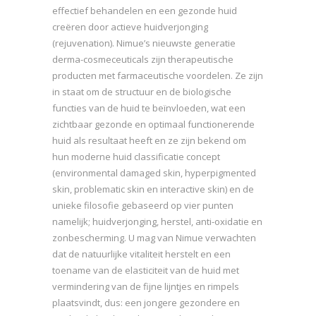
effectief behandelen en een gezonde huid
creëren door actieve huidverjonging
(rejuvenation). Nimue’s nieuwste generatie
derma-cosmeceuticals zijn therapeutische
producten met farmaceutische voordelen. Ze zijn
in staat om de structuur en de biologische
functies van de huid te beïnvloeden, wat een
zichtbaar gezonde en optimaal functionerende
huid als resultaat heeft en ze zijn bekend om
hun moderne huid classificatie concept
(environmental damaged skin, hyperpigmented
skin, problematic skin en interactive skin) en de
unieke filosofie gebaseerd op vier punten
namelijk; huidverjonging, herstel, anti-oxidatie en
zonbescherming. U mag van Nimue verwachten
dat de natuurlijke vitaliteit herstelt en een
toename van de elasticiteit van de huid met
vermindering van de fijne lijntjes en rimpels
plaatsvindt, dus: een jongere gezondere en