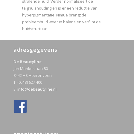
stralende huid. Verder normaliseert de
talghuishouding en is er een reductie van
hyperpigmentatie. Nimue brengt de
probleemhuid weer in balans en verfijnt de
huidstructuur.
adresgegevens:
De Beautyline
Jan Mankeslaan 80
8442 HS Heerenveen
T: (0513) 627 400
E:
info@debeautyline.nl